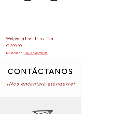
Weighted bar - 15lb / 25lb
Weighted Ring - 5lb /
Precio
Precio
Q 800.00
Q 399.00
IVA incluido
|
Envío a domicilio
IVA incluido
CONTÁCTANOS
¡Nos
encant
ará
atenderte!