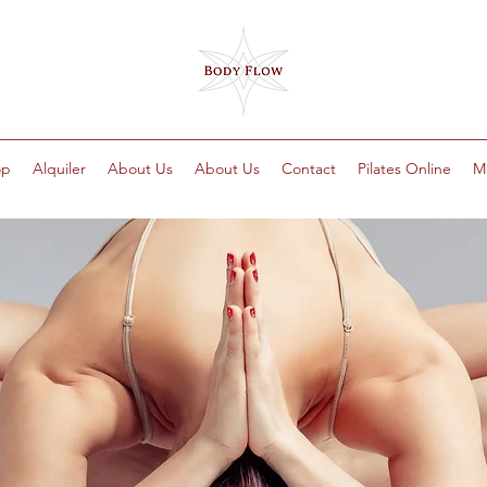
op
Alquiler
About Us
About Us
Contact
Pilates Online
M