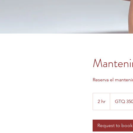
Manteni
Reserva el manteni
350
Guatemalan
2 hr
2
GTQ 35
quetzals
h
r
Request to book