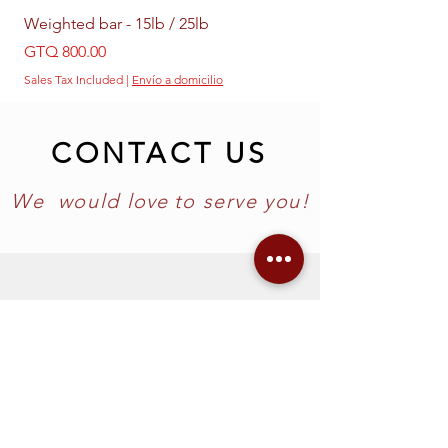
Weighted bar - 15lb / 25lb
Weighted Ring - 5lb /
Price
Price
GTQ 800.00
GTQ 399.00
Sales Tax Included
|
Envío a domicilio
Sales Tax Included
CONTACT US
We would
love
to
serve you!
info@bodyflowgt.com